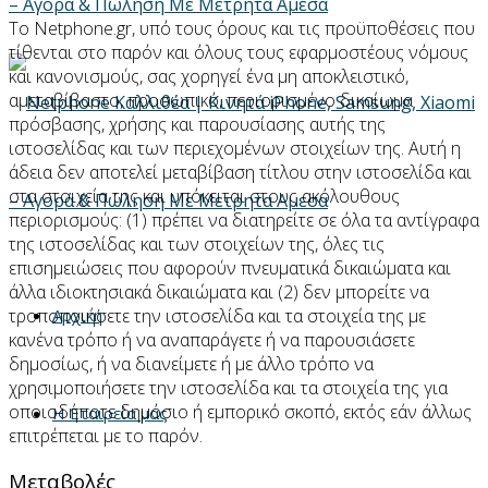
Το Netphone.gr, υπό τους όρους και τις προϋποθέσεις που
τίθενται στο παρόν και όλους τους εφαρμοστέους νόμους
και κανονισμούς, σας χορηγεί ένα μη αποκλειστικό,
αμεταβίβαστο, προσωπικό, περιορισμένο δικαίωμα
πρόσβασης, χρήσης και παρουσίασης αυτής της
ιστοσελίδας και των περιεχομένων στοιχείων της. Αυτή η
άδεια δεν αποτελεί μεταβίβαση τίτλου στην ιστοσελίδα και
στα στοιχεία της και υπόκειται στους ακόλουθους
περιορισμούς: (1) πρέπει να διατηρείτε σε όλα τα αντίγραφα
της ιστοσελίδας και των στοιχείων της, όλες τις
επισημειώσεις που αφορούν πνευματικά δικαιώματα και
άλλα ιδιοκτησιακά δικαιώματα και (2) δεν μπορείτε να
τροποποιήσετε την ιστοσελίδα και τα στοιχεία της με
Αρχική
κανένα τρόπο ή να αναπαράγετε ή να παρουσιάσετε
δημοσίως, ή να διανείμετε ή με άλλο τρόπο να
χρησιμοποιήσετε την ιστοσελίδα και τα στοιχεία της για
οποιοδήποτε δημόσιο ή εμπορικό σκοπό, εκτός εάν άλλως
Η Εταιρεία μας
επιτρέπεται με το παρόν.
Μεταβολές