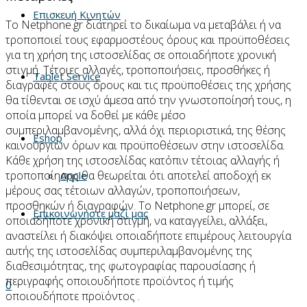
Επισκευή Κινητών
Το Netphone.gr διατηρεί το δικαίωμα να μεταβάλει ή να
τροποποιεί τους εφαρμοστέους όρους και προϋποθέσεις
για τη χρήση της ιστοσελίδας σε οποιαδήποτε χρονική
στιγμή. Τέτοιες αλλαγές, τροποποιήσεις, προσθήκες ή
Tablet Service
διαγραφές στους όρους και τις προϋποθέσεις της χρήσης
θα τίθενται σε ισχύ άμεσα από την γνωστοποίησή τους, η
οποία μπορεί να δοθεί με κάθε μέσο
συμπεριλαμβανομένης, αλλά όχι περιοριστικά, της θέσης
Eshop
καινούργιων όρων και προϋποθέσεων στην ιστοσελίδα.
Κάθε χρήση της ιστοσελίδας κατόπιν τέτοιας αλλαγής ή
τροποποίησης θα θεωρείται ότι αποτελεί αποδοχή εκ
Apple
μέρους σας τέτοιων αλλαγών, τροποποιήσεων,
προσθηκών ή διαγραφών. Το Netphone.gr μπορεί, σε
Επικοινωνήστε μαζί μας
οποιαδήποτε χρονική στιγμή, να καταγγείλει, αλλάξει,
αναστείλει ή διακόψει οποιαδήποτε επιμέρους λειτουργία
αυτής της ιστοσελίδας συμπεριλαμβανομένης της
διαθεσιμότητας, της φωτογραφίας παρουσίασης ή
περιγραφής οποιουδήποτε προϊόντος ή τιμής
0
οποιουδήποτε προϊόντος .