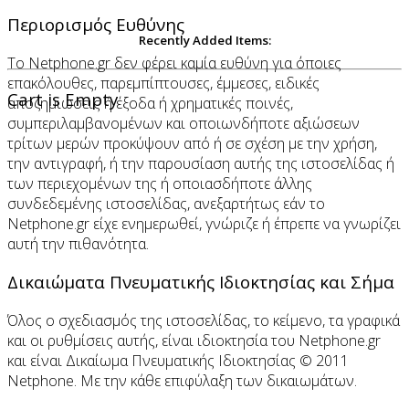
Περιορισμός Ευθύνης
Recently Added Items:
Το Netphone.gr δεν φέρει καμία ευθύνη για όποιες
επακόλουθες, παρεμπίπτουσες, έμμεσες, ειδικές
Cart is Empty
αποζημιώσεις ή έξοδα ή χρηματικές ποινές,
συμπεριλαμβανομένων και οποιωνδήποτε αξιώσεων
τρίτων μερών προκύψουν από ή σε σχέση με την χρήση,
την αντιγραφή, ή την παρουσίαση αυτής της ιστοσελίδας ή
των περιεχομένων της ή οποιασδήποτε άλλης
συνδεδεμένης ιστοσελίδας, ανεξαρτήτως εάν το
Netphone.gr είχε ενημερωθεί, γνώριζε ή έπρεπε να γνωρίζει
αυτή την πιθανότητα.
Δικαιώματα Πνευματικής Ιδιοκτησίας και Σήμα
Όλος ο σχεδιασμός της ιστοσελίδας, το κείμενο, τα γραφικά
και οι ρυθμίσεις αυτής, είναι ιδιοκτησία του Netphone.gr
και είναι Δικαίωμα Πνευματικής Ιδιοκτησίας © 2011
Netphone. Με την κάθε επιφύλαξη των δικαιωμάτων.