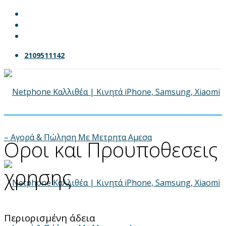
2109511142
Οροι και Προυποθεσεις
χρησης
Περιορισμένη άδεια