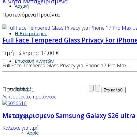
Κινητα Μεταχειρισμενα
Αρχική
Προτεινόμενα Προϊόντα
Η Εταιρεία μας
Full Face Tempered Glass Privacy For iPhon
Τιμή πώλησης:
14,00 €
Επισκευή Κινητών
Full Face Tempered Glass Privacy για iPhone 17 Pro Max. ...
Tablet Service
Ποσότητα:
Λεπτομέρειες προϊόντος
Μεταχειρισμενο Samsung Galaxy S26 ultr
Eshop
Καλέστε για τιμή
Apple