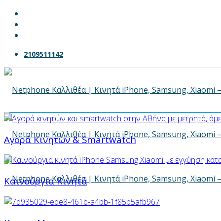
2109511142
Αγορά Κινητών & Smartwatch
Καινούργια Κινητά