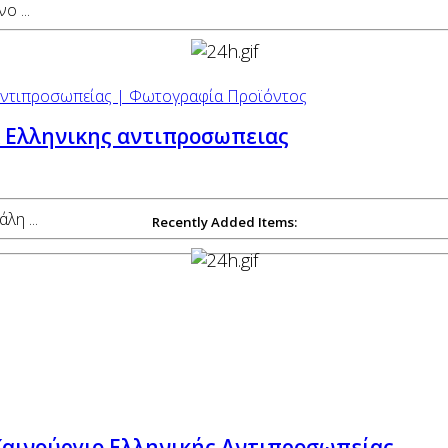
 ...
k Ελληνικης αντιπροσωπειας
λη ...
Recently Added Items:
 Καινούργιο Ελληνικής Αντιπροσωπείας