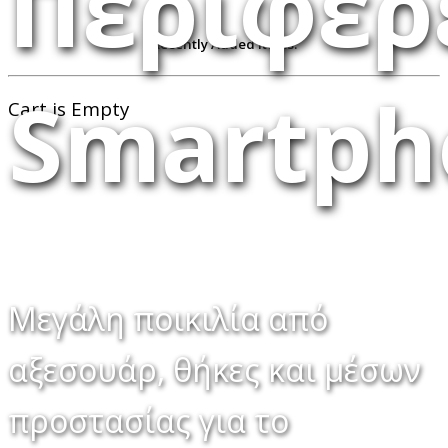
Περιφερ
Recently Added Items:
Smartph
Cart is Empty
Μεγάλη ποικιλία από
αξεσουάρ, θήκες και μέσων
προστασίας για το