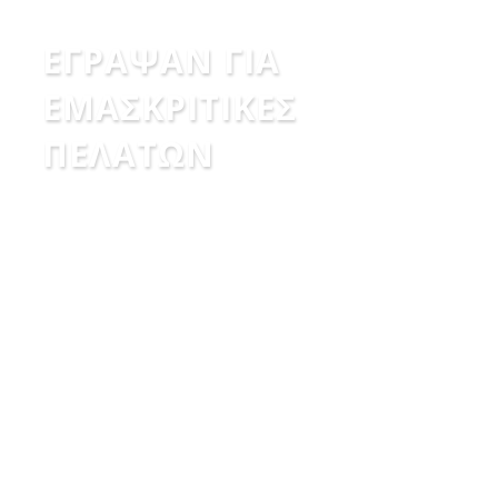
ΕΓΡΑΨΑΝ ΓΙΑ
ΕΜΑΣ
ΚΡΙΤΙΚΕΣ
ΠΕΛΑΤΩΝ
“
Επαγγελματίες! Πολύ προσιτές τιμές και δίπλα
στον πελάτη ότι κι προκύψει. Προτείνω
ανεπιφύλακτα το μαγαζί!!
”
Γ. Καραϊσκου (Google Review)
“'Αριστη εξυπηρέτηση!!Πολύ ευχαριστημένος!!!”
sotiris del (Google Review)
ΔΡΑΚΩΝ Productions
Μεγάλη γκάμα αξεσουάρ κινητής τηλεφωνίας και
πολύ εξυπηρετικό προσωπικό