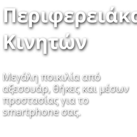
Περιφερειάκ
Κινητών
Μεγάλη ποικιλία από
αξεσουάρ, θήκες και μέσων
προστασίας για το
smartphone σας.