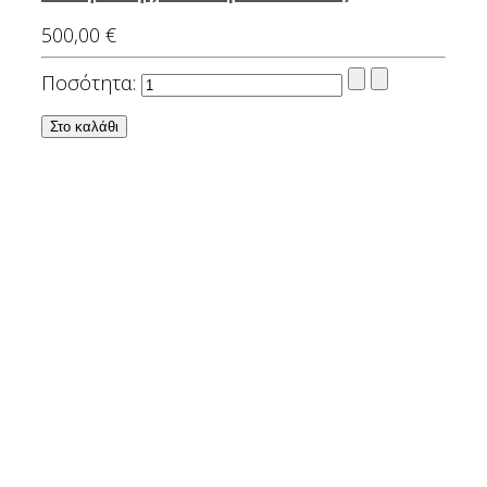
500,00 €
Ποσότητα:
Χάλασε το κινητό σας
?
Αναλαμβάνουμε την επισκευή του κινητού
σας γρήγορα, προσιτά και αξιόπιστα.