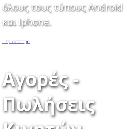
όλους τους τύπους Android
και Iphone.
Περισσότερα
Αγορές -
Πωλήσεις
Κινητών