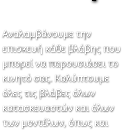
Αναλαμβάνουμε την
επισκευή κάθε βλάβης που
μπορεί να παρουσιάσει το
κινητό σας. Καλύπτουμε
όλες τις βλάβες όλων
κατασκευαστών και όλων
των μοντέλων, όπως και