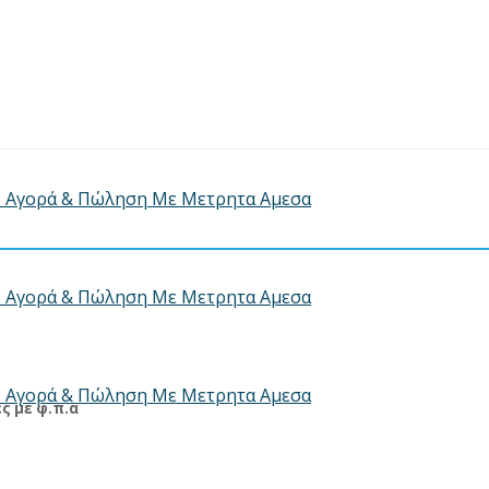
ς με φ.π.α