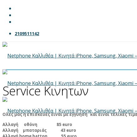
2109511142
Service Κινητων
Ολες μας η επισκευες ειναι με εγγυηση και ειναι τελικες τιμε
Αλλαγή οθόνη 85 euro
Αλλαγή μπαταριάς 43 euro
Αλλαγή home batton 55 euro