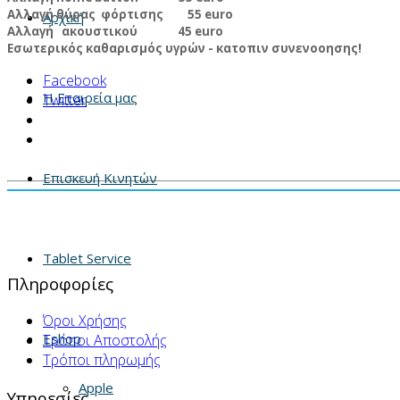
Αλλαγή θύρας φόρτισης 55 euro
Αρχική
Αλλαγή ακουστικού 45 euro
Εσωτερικός καθαρισμός υγρών - κατοπιν συνενοοησης!
Facebook
Η Εταιρεία μας
Twitter
Επισκευή Κινητών
Tablet Service
Πληροφορίες
Όροι Χρήσης
Eshop
Τρόποι Αποστολής
Τρόποι πληρωμής
Apple
Υπηρεσίες