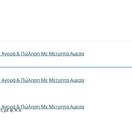
ς με φ.π.α