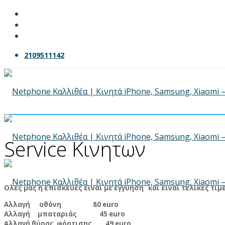
2109511142
Service Κινητων
Ολες μας η επισκευες ειναι με εγγυηση και ειναι τελικες τιμε
Αλλαγή οθόνη 80 euro
Αλλαγή μπαταριάς 45 euro
Αλλαγή θύρας φόρτισης 49 euro