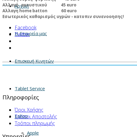
Αλλαγή ακουστικού 45 euro
Αρχική
Αλλαγη home batton 60 euro
Εσωτερικός καθαρισμός υγρών - κατοπιν συνενοοησης!
Facebook
Η Εταιρεία μας
Twitter
Επισκευή Κινητών
Tablet Service
Πληροφορίες
Όροι Χρήσης
Eshop
Τρόποι Αποστολής
Τρόποι πληρωμής
Apple
Υπηρεσίες